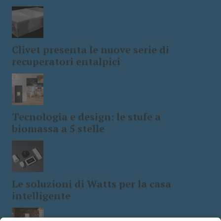
Clivet presenta le nuove serie di
recuperatori entalpici
Tecnologia e design: le stufe a
biomassa a 5 stelle
Le soluzioni di Watts per la casa
intelligente