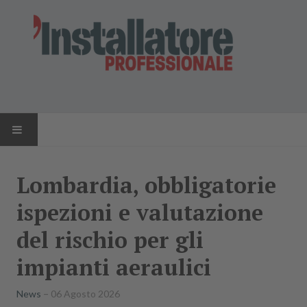
HOME
Lombardia, obbligatorie
NEWS
ispezioni e valutazione
AZIENDE
del rischio per gli
impianti aeraulici
PRODOTTI
News
06 Agosto 2026
RIVISTA