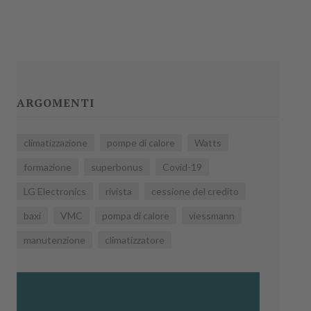
ARGOMENTI
climatizzazione
pompe di calore
Watts
formazione
superbonus
Covid-19
LG Electronics
rivista
cessione del credito
baxi
VMC
pompa di calore
viessmann
manutenzione
climatizzatore