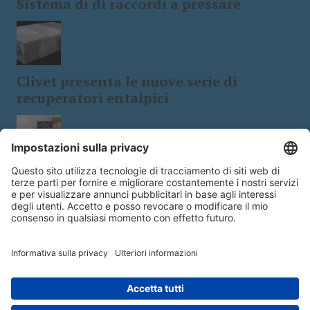
Sistema di di raccordi a pressare
Clivet presenta le nuove serie di
recuperatori entalpici
Tecnologia e design: le stufe a
biomassa a 5 stelle
Copyright © 2026 - Edra Edizioni s.r.l.- Viale Enrico Forlanini 21 - 20134
Milano | Italy | P.IVA14392510963 - Responsabile della Protezione dei Dati:
dpo@lswr.it
- Designed by
@#WolfSec@#