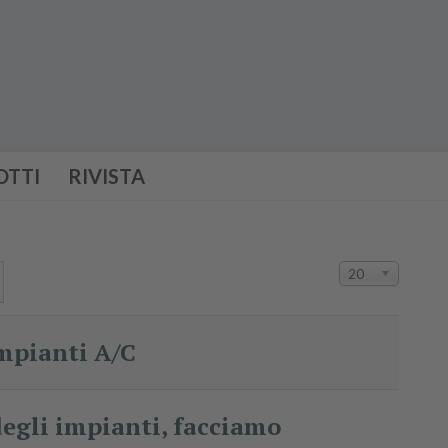
OTTI
RIVISTA
Visualizza n.
20
impianti A/C
degli impianti, facciamo