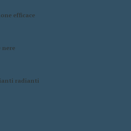
ione efficace
e nere
ianti radianti