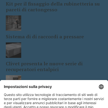
Kit per il fissaggio della rubinetteria su
pareti di cartongesso
Sistema di di raccordi a pressare
Clivet presenta le nuove serie di
recuperatori entalpici
Tecnologia e design: le stufe a
biomassa a 5 stelle