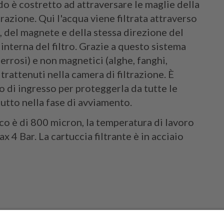
do è costretto ad attraversare le maglie della
trazione. Qui l'acqua viene filtrata attraverso
 del magnete e della stessa direzione del
interna del filtro. Grazie a questo sistema
ferrosi) e non magnetici (alghe, fanghi,
rattenuti nella camera di filtrazione. È
ito di ingresso per proteggerla da tutte le
tutto nella fase di avviamento.
tico è di 800 micron, la temperatura di lavoro
x 4 Bar. La cartuccia filtrante è in acciaio