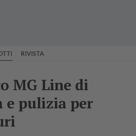
OTTI
RIVISTA
co MG Line di
 e pulizia per
uri