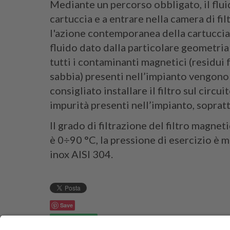
Mediante un percorso obbligato, il flui
cartuccia e a entrare nella camera di fil
l'azione contemporanea della cartuccia,
fluido dato dalla particolare geometria 
tutti i contaminanti magnetici (residui 
sabbia) presenti nell’impianto vengono t
consigliato installare il filtro sul circu
impurità presenti nell’impianto, soprat
Il grado di filtrazione del filtro magne
è 0÷90 °C, la pressione di esercizio è ma
inox AISI 304.
Save
Whatsapp