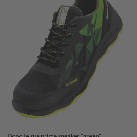
Dopo le sue prime sneaker “green”,