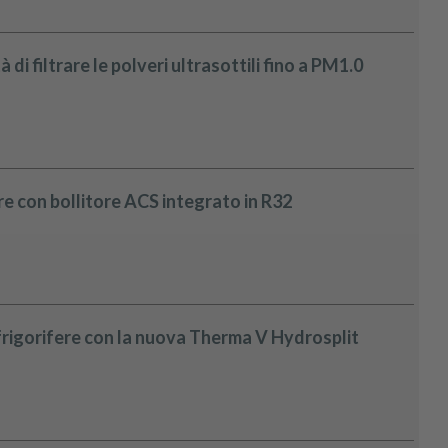
di filtrare le polveri ultrasottili fino a PM1.0
e con bollitore ACS integrato in R32
 frigorifere con la nuova Therma V Hydrosplit