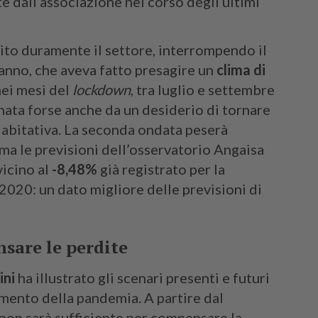
lte dall’associazione nel corso degli ultimi
ito duramente il settore, interrompendo il
l’anno, che aveva fatto presagire un
clima di
nei mesi del
lockdown
, tra luglio e settembre
ainata forse anche da un desiderio di tornare
tà abitativa. La seconda ondata peserà
 ma le previsioni dell’osservatorio Angaisa
vicino al
-8,48%
già registrato per la
020: un dato migliore delle previsioni di
sare le perdite
ini
ha illustrato gli scenari presenti e futuri
imento della pandemia. A partire dal
 non sarà sufficiente per compensare la