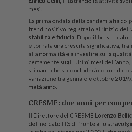
Enrico Celin
, illustrando le attività svo
mesi.
La prima ondata della pandemia ha colp
trend positivo registrato all’inizio del
stabilità e fiducia
. Dopo il brusco calo 
è tornata una crescita significativa, tr
alla normalità e a investire sulla quali
certamente sugli ultimi mesi dell’anno,
stimano che si concluderà con un dato 
variazione tra gennaio e ottobre 2019/2
metà anno.
CRESME: due anni per compen
Il Direttore del CRESME
Lorenzo Bellic
del mercato ITS di fronte allo stravolg
“rimbalzo” atteso per il 2021, che però