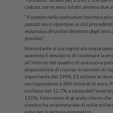
caduta: serviranno infatti almeno due a
“
Il settore delle costruzioni toccherà pic
passati ma ci riportano ai cicli precedenti:
espansiva del primo decennio degli anni 
positivo
”.
Nonostante si sia registrata una propens
aumenta il desiderio di sistemare la pro
all’interno del quadro di una nuova po
disponibilità di risorse. In termini di r
importante dal 1998, 21 milioni le doman
corrispondono a 346 miliardi di euro. 
crollano del 12,7% a causa dell’incert
110%. Intervento di grande rilievo ch
sismico ha un potenziale di mille miliard
euro per il settore energetico.