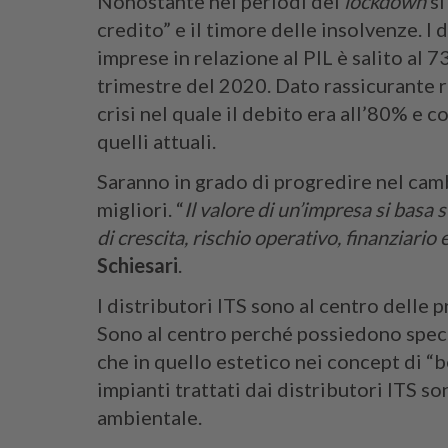
Nonostante nei periodi del
lockdown
si
credito” e il timore delle insolvenze. I
imprese in relazione al PIL è salito al
trimestre del 2020. Dato rassicurante 
crisi nel quale il debito era all’80% e co
quelli attuali.
Saranno in grado di progredire nel ca
migliori. “
Il valore di un’impresa si basa s
di crescita, rischio operativo, finanziario 
Schiesari
.
I distributori ITS sono al centro delle p
Sono al centro perché possiedono speci
che in quello estetico nei concept di “b
impianti trattati dai distributori ITS s
ambientale.