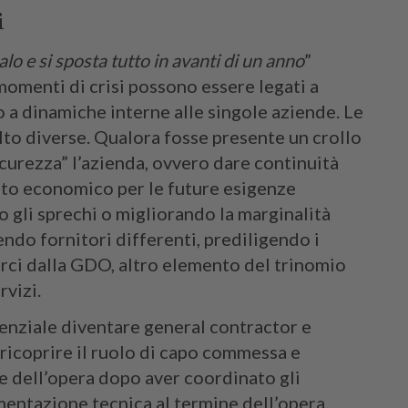
i
 e si sposta tutto in avanti di un anno
”
 momenti di crisi possono essere legati a
o a dinamiche interne alle singole aziende. Le
lto diverse. Qualora fosse presente un crollo
curezza” l’azienda, ovvero dare continuità
onto economico per le future esigenze
o gli sprechi o migliorando la marginalità
endo fornitori differenti, prediligendo i
rci dalla GDO, altro elemento del trinomio
rvizi.
senziale diventare general contractor e
a, ricoprire il ruolo di capo commessa e
ne dell’opera dopo aver coordinato gli
cumentazione tecnica al termine dell’opera.