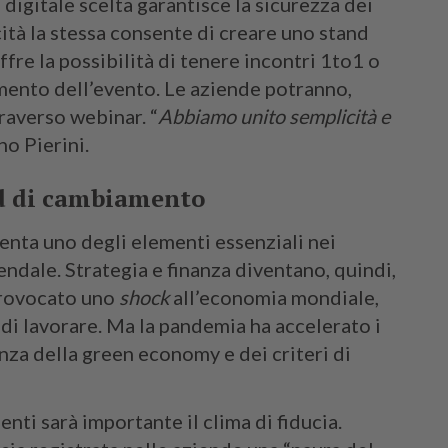
igitale scelta garantisce la sicurezza dei
cità la stessa consente di creare uno stand
ffre la possibilità di tenere incontri 1to1 o
amento dell’evento. Le aziende potranno,
traverso webinar. “
Abbiamo unito semplicità e
o Pierini.
nd di cambiamento
venta uno degli elementi essenziali nei
endale. Strategia e finanza diventano, quindi,
 provocato uno
shock
all’economia mondiale,
di lavorare. Ma la pandemia ha accelerato i
nza della green economy e dei criteri di
nti sarà importante il clima di fiducia.