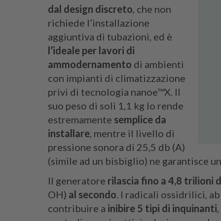
dal
design discreto
, che non
richiede l’installazione
aggiuntiva di tubazioni, ed è
l’ideale per lavori di
ammodernamento
di ambienti
con impianti di climatizzazione
privi di tecnologia nanoe™X. Il
suo peso di soli 1,1 kg lo rende
estremamente
semplice da
installare
, mentre il livello di
pressione sonora di 25,5 db (A)
(simile ad un bisbiglio) ne garantisce u
Il generatore
rilascia fino a 4,8 trilioni d
OH)
al secondo
. I radicali ossidrilici
contribuire a
inibire 5 tipi di inquinanti