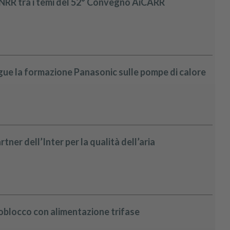
 PNRR tra i temi del 52° Convegno AiCARR
ue la formazione Panasonic sulle pompe di calore
ner dell’Inter per la qualità dell’aria
blocco con alimentazione trifase