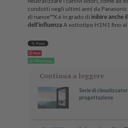
neutralizzare i cattivi odori, come ad e
condotti negli ultimi anni da Panasonic
di nanoe™X è in grado di
inibire anche 
dell'influenza
A sottotipo H1N1 fino al
Save
Whatsapp
Continua a leggere
Serie di climatizzatori
progettazione