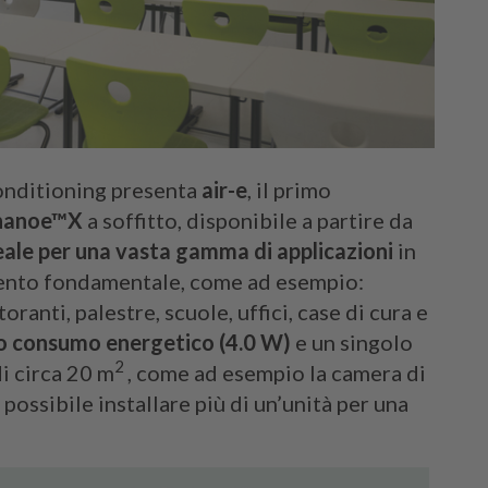
onditioning presenta
air-e
, il primo
e nanoe™X
a soffitto, disponibile a partire da
eale per una vasta gamma di applicazioni
in
lemento fondamentale, come ad esempio:
toranti, palestre, scuole, uffici, case di cura e
o consumo energetico (4.0 W)
e un singolo
2
i circa 20 m
, come ad esempio la camera di
 possibile installare più di un’unità per una