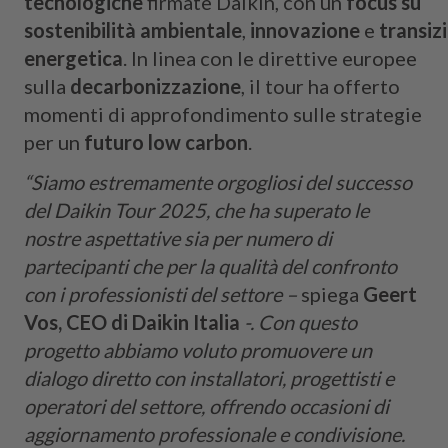
tecnologiche
firmate Daikin, con un
focus su
sostenibilità
ambientale
,
innovazione
e
transiz
energetica
. In linea con le direttive europee
sulla
decarbonizzazione
, il tour ha offerto
momenti di approfondimento sulle strategie
per un
futuro low carbon
.
“Siamo estremamente orgogliosi del successo
del Daikin Tour 2025, che ha superato le
nostre aspettative sia per numero di
partecipanti che per la qualità del confronto
con i professionisti del settore –
spiega
Geert
Vos, CEO di Daikin Italia
-. Con questo
progetto abbiamo voluto promuovere un
dialogo diretto con installatori, progettisti e
operatori del settore, offrendo occasioni di
aggiornamento professionale e condivisione.