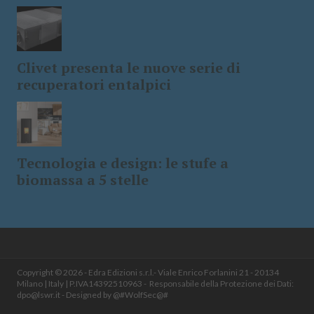
Clivet presenta le nuove serie di
recuperatori entalpici
Tecnologia e design: le stufe a
biomassa a 5 stelle
Copyright © 2026 - Edra Edizioni s.r.l.- Viale Enrico Forlanini 21 - 20134
Milano | Italy | P.IVA14392510963 - Responsabile della Protezione dei Dati:
dpo@lswr.it
- Designed by
@#WolfSec@#