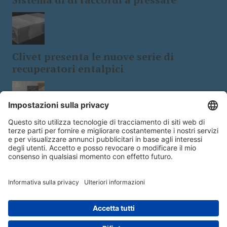
Clivet presenta le nuove serie di
recuperatori entalpici
Tecnologia e design: le stufe a
biomassa a 5 stelle
Copyright © 2026 - Edra Edizioni s.r.l.- Viale Enrico Forlanini 21 - 20134
Milano | Italy | P.IVA14392510963 - Responsabile della Protezione dei Dati:
dpo@lswr.it
- Designed by
@#WolfSec@#