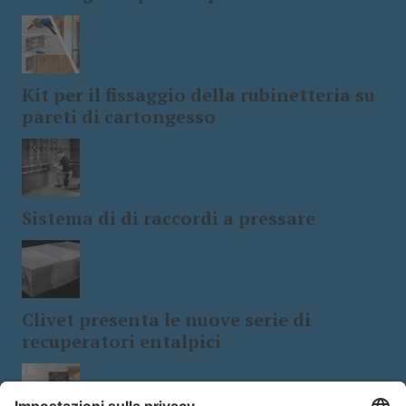
Kit per il fissaggio della rubinetteria su
pareti di cartongesso
Sistema di di raccordi a pressare
Clivet presenta le nuove serie di
recuperatori entalpici