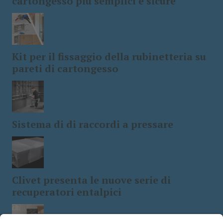
cartongesso più semplici e sicure
Kit per il fissaggio della rubinetteria su
pareti di cartongesso
Sistema di di raccordi a pressare
Clivet presenta le nuove serie di
recuperatori entalpici