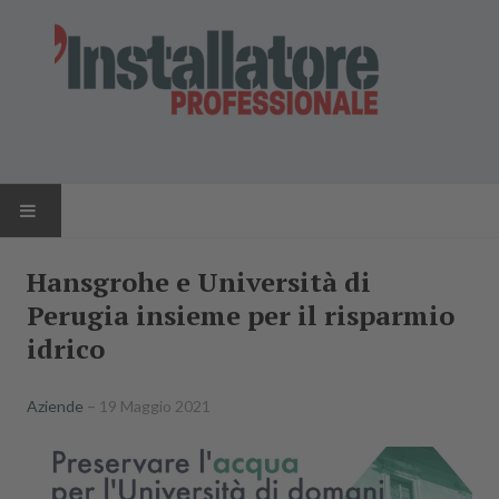
HOME
Hansgrohe e Università di
Perugia insieme per il risparmio
NEWS
idrico
AZIENDE
Aziende
19 Maggio 2021
PRODOTTI
RIVISTA