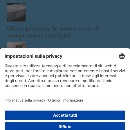
Clivet presenta le nuove serie di
recuperatori entalpici
Tecnologia e design: le stufe a
biomassa a 5 stelle
Copyright © 2026 - Edra Edizioni s.r.l.- Viale Enrico Forlanini 21 - 20134
Milano | Italy | P.IVA14392510963 - Responsabile della Protezione dei Dati:
dpo@lswr.it
- Designed by
@#WolfSec@#