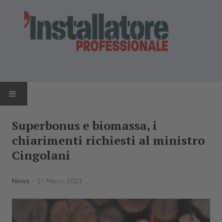
HOME
Superbonus e biomassa, i
chiarimenti richiesti al ministro
NEWS
Cingolani
AZIENDE
News
15 Marzo 2021
PRODOTTI
RIVISTA