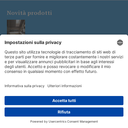
Novità prodotti
Kessel Minilift: sei soluzioni per
realizzare bagni anche dove lo scarico a
gravità non è possibile
Acque reflue trasformate in acqua
potabile: il progetto canadese che
punta sul riuso idrico avanzato