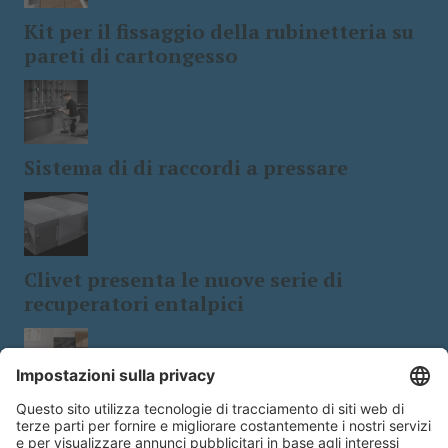
Kit per il fissaggio della rubinetteria su
pareti di cartongesso
Sistema di di raccordi a pressare
Clivet presenta le nuove serie di
recuperatori entalpici
Tecnologia e design: le stufe a
biomassa a 5 stelle