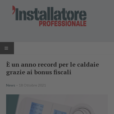
HOME
È un anno record per le caldaie
grazie ai bonus fiscali
NEWS
AZIENDE
News
18 Ottobre 2021
PRODOTTI
RIVISTA