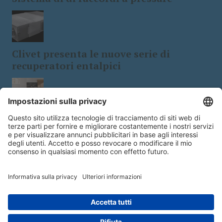
Clivet presenta le nuove serie di
recuperatori entalpici
Tecnologia e design: le stufe a
biomassa a 5 stelle
Copyright © 2026 - Edra Edizioni s.r.l.- Viale Enrico Forlanini 21 - 20134
Milano | Italy | P.IVA14392510963 - Responsabile della Protezione dei Dati:
dpo@lswr.it
- Designed by
@#WolfSec@#